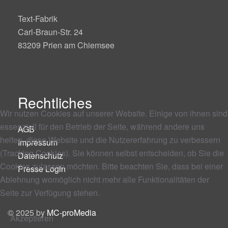
Text-Fabrik
Carl-Braun-Str. 24
83209 Prien am Chiemsee
Rechtliches
Wir nutzen Cookies auf unserer Website. Einige von ihnen sind
essenziell für den Betrieb der Seite, während andere uns
AGB
helfen, diese Website und die Nutzererfahrung zu verbessern
Impressum
(Tracking Cookies). Sie können selbst entscheiden, ob Sie die
Datenschutz
Cookies zulassen möchten. Bitte beachten Sie, dass bei einer
Presse Login
Ablehnung womöglich nicht mehr alle Funktionalitäten der
Seite zur Verfügung stehen.
© 2025 by
MC-proMedia
Akzeptieren