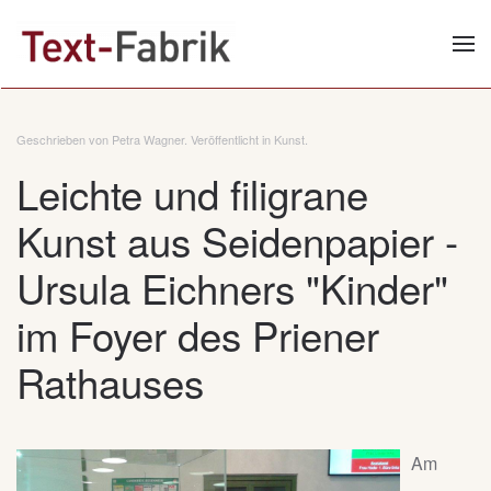
Zum Hauptinhalt springen
Geschrieben von Petra Wagner. Veröffentlicht in
Kunst
.
Leichte und filigrane
Kunst aus Seidenpapier -
Ursula Eichners "Kinder"
im Foyer des Priener
Rathauses
Am