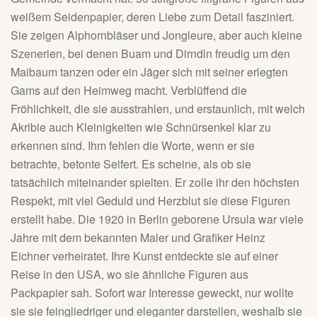
weißem Seidenpapier, deren Liebe zum Detail fasziniert.
Sie zeigen Alphornbläser und Jongleure, aber auch kleine
Szenerien, bei denen Buam und Dirndln freudig um den
Maibaum tanzen oder ein Jäger sich mit seiner erlegten
Gams auf den Heimweg macht. Verblüffend die
Fröhlichkeit, die sie ausstrahlen, und erstaunlich, mit welch
Akribie auch Kleinigkeiten wie Schnürsenkel klar zu
erkennen sind. Ihm fehlen die Worte, wenn er sie
betrachte, betonte Seifert. Es scheine, als ob sie
tatsächlich miteinander spielten. Er zolle ihr den höchsten
Respekt, mit viel Geduld und Herzblut sie diese Figuren
erstellt habe. Die 1920 in Berlin geborene Ursula war viele
Jahre mit dem bekannten Maler und Grafiker Heinz
Eichner verheiratet. Ihre Kunst entdeckte sie auf einer
Reise in den USA, wo sie ähnliche Figuren aus
Packpapier sah. Sofort war Interesse geweckt, nur wollte
sie sie feingliedriger und eleganter darstellen, weshalb sie