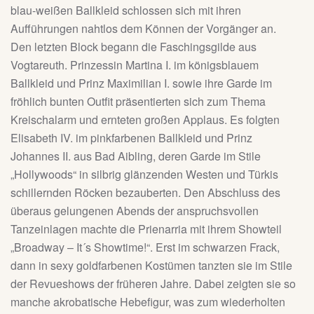
blau-weißen Ballkleid schlossen sich mit ihren
Aufführungen nahtlos dem Können der Vorgänger an.
Den letzten Block begann die Faschingsgilde aus
Vogtareuth. Prinzessin Martina I. im königsblauem
Ballkleid und Prinz Maximilian I. sowie ihre Garde im
fröhlich bunten Outfit präsentierten sich zum Thema
Kreischalarm und ernteten großen Applaus. Es folgten
Elisabeth IV. im pinkfarbenen Ballkleid und Prinz
Johannes II. aus Bad Aibling, deren Garde im Stile
„Hollywoods“ in silbrig glänzenden Westen und Türkis
schillernden Röcken bezauberten. Den Abschluss des
überaus gelungenen Abends der anspruchsvollen
Tanzeinlagen machte die Prienarria mit ihrem Showteil
„Broadway – It´s Showtime!“. Erst im schwarzen Frack,
dann in sexy goldfarbenen Kostümen tanzten sie im Stile
der Revueshows der früheren Jahre. Dabei zeigten sie so
manche akrobatische Hebefigur, was zum wiederholten