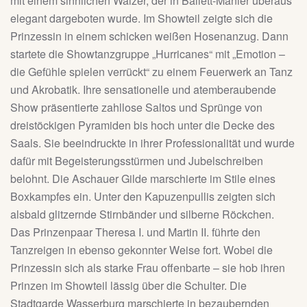
mit einem sinnlichen Walzer, der in Ballett-Manier überaus
elegant dargeboten wurde. Im Showteil zeigte sich die
Prinzessin in einem schicken weißen Hosenanzug. Dann
startete die Showtanzgruppe „Hurricanes“ mit „Emotion –
die Gefühle spielen verrückt“ zu einem Feuerwerk an Tanz
und Akrobatik. Ihre sensationelle und atemberaubende
Show präsentierte zahllose Saltos und Sprünge von
dreistöckigen Pyramiden bis hoch unter die Decke des
Saals. Sie beeindruckte in ihrer Professionalität und wurde
dafür mit Begeisterungsstürmen und Jubelschreiben
belohnt. Die Aschauer Gilde marschierte im Stile eines
Boxkampfes ein. Unter den Kapuzenpullis zeigten sich
alsbald glitzernde Stirnbänder und silberne Röckchen.
Das Prinzenpaar Theresa I. und Martin II. führte den
Tanzreigen in ebenso gekonnter Weise fort. Wobei die
Prinzessin sich als starke Frau offenbarte – sie hob ihren
Prinzen im Showteil lässig über die Schulter. Die
Stadtgarde Wasserburg marschierte in bezaubernden