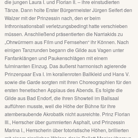
die jungen Laura I. und Florian II. – ihre einstudierten
Tänze. Dann holte Erster Bürgermeister Jürgen Seifert den
Walzer mit der Prinzessin nach, den er beim
Inthronisationsball verletzungsbedingt hatte verschieben
müssen. Anschließend präsentierten die Narriakids zu
„Ohrwürmern aus Film und Fernsehen“ ihr Können. Nach
einigen Tanzrunden begann die Gilde aus Vagen unter
Fanfanklängen und Paukenschlägen mit einem
fulminanten Einzug. Das äußerst harmonisch agierende
Prinzenpaar Eva I. im korallenroten Ballkleid und Hans V.
sowie die Garde sorgten mit ihren Choreographien für den
ersten frenetischen Applaus des Abends. Es folgte die
Gilde aus Bad Endorf, die ihren Showteil im Ballsaal
aufführen musste, weil die Höhe der Bühne für ihre
atemberaubende Akrobatik nicht ausreichte. Prinz Florian
III., Herrscher über gummierten Asphalt, und Prinzessin
Marina I., Herrscherin über fotoristische Höhen, brillierten