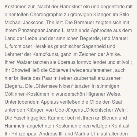
Kostümen zur „Nacht der Harlekins“ ein und begeisterte mit
einer tollen Choreographie zu groovigen Klängen im Stile
Michael Jacksons „Thriller“. Die Bernauer zeigten sich mit
ihrem Prinzenpaar Janine I., strahlende Aphrodite aus dem
Land der Liebe und der sinnlichen Begierde, und Manuel
I., furchtloser Herakles griechischer Sagenheld und
Lehrherr der Kampfkunst, ganz im Zeichen der Antike.
Ihren Walzer tanzten sie überaus formvollendet und stilvoll;
ihr Showteil ließ die Götterwelt wiederauferstehen, auch
hier brillierte das Paar mit einer zauberhaft anzusehen
Eleganz. Die „Chiemsee Nixen“ tanzten in stimmigen
Göttinnen-Kostümen in wunderschön filigraner Weise.
Unter tobendem Applaus verließen die Gilde den Saal
unter den Klängen von Udo Jürgens „Griechischer Wein“.
Die Faschingsgilde Kammer bot mit ihren an Bienen und
Hummeln angelehnten Kostümen einen witzigen Kontrast.
Ihr Prinzenpaar Andreas III. und Marina I. im auffallenden