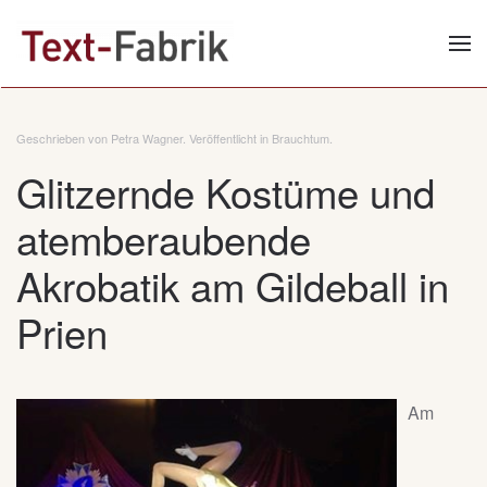
Zum Hauptinhalt springen
Geschrieben von Petra Wagner. Veröffentlicht in
Brauchtum
.
Glitzernde Kostüme und
atemberaubende
Akrobatik am Gildeball in
Prien
Am