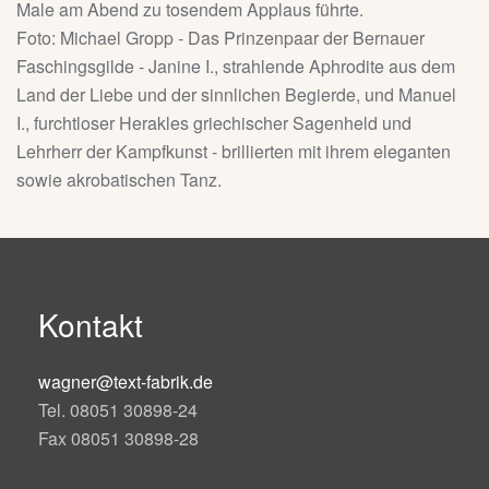
Male am Abend zu tosendem Applaus führte.
Foto: Michael Gropp - Das Prinzenpaar der Bernauer
Faschingsgilde - Janine I., strahlende Aphrodite aus dem
Land der Liebe und der sinnlichen Begierde, und Manuel
I., furchtloser Herakles griechischer Sagenheld und
Lehrherr der Kampfkunst - brillierten mit ihrem eleganten
sowie akrobatischen Tanz.
Kontakt
wagner@text-fabrik.de
Tel. 08051 30898-24
Fax 08051 30898-28