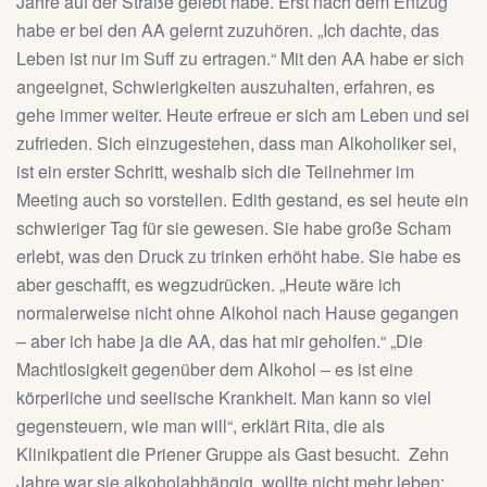
Jahre auf der Straße gelebt habe. Erst nach dem Entzug
habe er bei den AA gelernt zuzuhören. „Ich dachte, das
Leben ist nur im Suff zu ertragen.“ Mit den AA habe er sich
angeeignet, Schwierigkeiten auszuhalten, erfahren, es
gehe immer weiter. Heute erfreue er sich am Leben und sei
zufrieden. Sich einzugestehen, dass man Alkoholiker sei,
ist ein erster Schritt, weshalb sich die Teilnehmer im
Meeting auch so vorstellen. Edith gestand, es sei heute ein
schwieriger Tag für sie gewesen. Sie habe große Scham
erlebt, was den Druck zu trinken erhöht habe. Sie habe es
aber geschafft, es wegzudrücken. „Heute wäre ich
normalerweise nicht ohne Alkohol nach Hause gegangen
– aber ich habe ja die AA, das hat mir geholfen.“ „Die
Machtlosigkeit gegenüber dem Alkohol – es ist eine
körperliche und seelische Krankheit. Man kann so viel
gegensteuern, wie man will“, erklärt Rita, die als
Klinikpatient die Priener Gruppe als Gast besucht. Zehn
Jahre war sie alkoholabhängig, wollte nicht mehr leben;