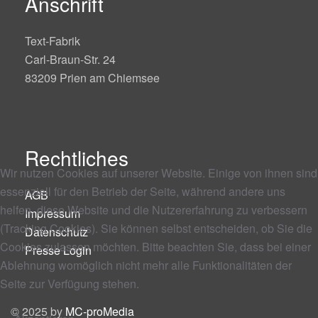
Anschrift
Text-Fabrik
Carl-Braun-Str. 24
83209 Prien am Chiemsee
Rechtliches
Wir nutzen Cookies auf unserer Website. Einige von ihnen sind
essenziell für den Betrieb der Seite, während andere uns
AGB
helfen, diese Website und die Nutzererfahrung zu verbessern
Impressum
(Tracking Cookies). Sie können selbst entscheiden, ob Sie die
Datenschutz
Cookies zulassen möchten. Bitte beachten Sie, dass bei einer
Presse Login
Ablehnung womöglich nicht mehr alle Funktionalitäten der
Seite zur Verfügung stehen.
© 2025 by
MC-proMedia