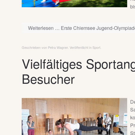
bi
Weiterlesen … Erste Chiemsee Jugend-Olympiade 
Geschrieben von Petra Wagner. Veröffentlicht in
Sport
.
Vielfältiges Sportan
Besucher
De
Sa
ko
Pr
St