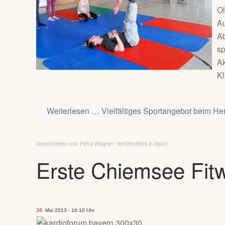
Ol
Au
Ab
sp
Ak
Kl
Weiterlesen … Vielfältiges Sportangebot beim Her
Geschrieben von Petra Wagner. Veröffentlicht in
Sport
.
Erste Chiemsee Fit
26. Mai 2013 - 16:10 Uhr