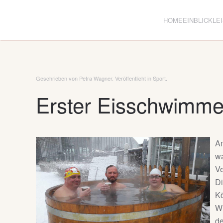
HOME
EINBLICK
LE
Zum Hauptinhalt springen
Geschrieben von Petra Wagner. Veröffentlicht in
Sport
.
Erster Eisschwimme
Am
wa
Ve
Di
Kö
Wi
de