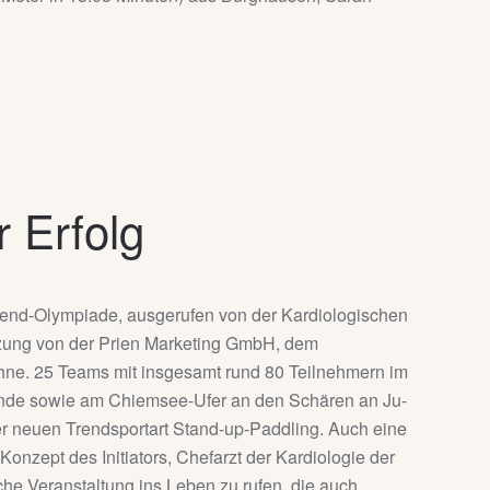
 Erfolg
gend-Olympiade, ausgerufen von der Kardiologischen
stützung von der Prien Marketing GmbH, dem
ühne. 25 Teams mit insgesamt rund 80 Teilnehmern im
lände sowie am Chiemsee-Ufer an den Schären an Ju-
r neuen Trendsportart Stand-up-Paddling. Auch eine
onzept des Initiators, Chefarzt der Kardiologie der
iche Veranstaltung ins Leben zu rufen, die auch