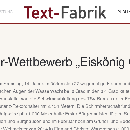
ISTUNG
PUBLI
r-Wettbewerb „Eiskönig
 Samstag, 14. Januar stürzten sich 27 wagemutige Frauen und 
chen Augen der Wasserwacht bei 0 Grad in den 3,4 Grad kalten
ranstalter war die Schwimmabteilung des TSV Bernau unter F
stanz-Rekordhalter mit 2.154 Metern. Die Schirmherrschaft für
nigsdisziplin 1.000 Meter hatte Erster Bürgermeister Jürgen Sei
en und Burghausen und im Februar noch am Grundl- und Boden
r Weltmeister von 2014 in Finnland Christof Wandratsch (1.00