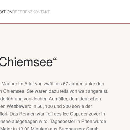
KATION
REFERENZ
KONTAKT
 Chiemsee“
Männer im Alter von zwölf bis 67 Jahren unter den
 Chiemsee. Sie waren dazu teils von weit angereist.
ederführung von Jochen Aumüller, dem deutschen
 den Wettbewerb in 50, 100 und 200 sowie der
fert. Das Rennen war Teil des Ice Cup, der zuvor in
see ausgetragen wird. Tagesbester in Prien wurde
0 Meter in 13.03 Minuten) aus Burghausen; Sarah