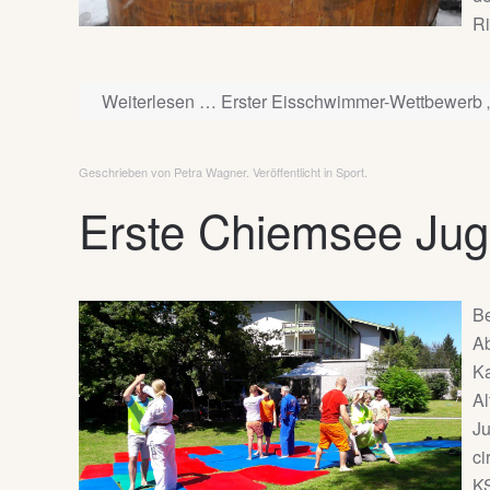
Ri
Weiterlesen … Erster Eisschwimmer-Wettbewerb 
Geschrieben von Petra Wagner. Veröffentlicht in
Sport
.
Erste Chiemsee Juge
Be
Ab
Ka
Al
Ju
ci
KS