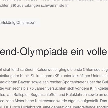
chter (39) aus Erlangen schwamm sie in
„Eiskönig Chiemsee“
nd-Olympiade ein voller
i strahlend schönem Kaiserwetter ging die erste Chiemsee Ju
teilung der Klinik St. Irmingard (KSI) unter tatkräftiger Unter
rdioforum Bayern sowie zahlreicher Sportanbieter, über die B
ter von sechs bis 75 Jahren versuchten sich vor dem Klinikge
tsu, am Ballspiel, Bogenschießen und Kajakfahren sowie an de
rca zehn Meter hohe Kletterwand wurde eigens aufgestellt. Das K
I, Dr. Ulrich Hildebrandt, eine generationsübergreifende sportl