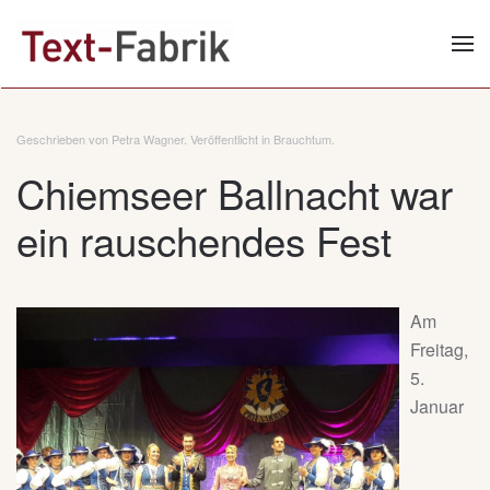
Zum Hauptinhalt springen
Geschrieben von Petra Wagner. Veröffentlicht in
Brauchtum
.
Chiemseer Ballnacht war
ein rauschendes Fest
Am
Freitag,
5.
Januar