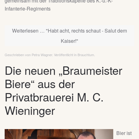
gemeinsam mit der Traditionskapelle des K.-u.-K-
Infanterie-Regiments
Weiterlesen … "Habt acht, rechts schaut - Salut dem
Kaiser!"
Geschrieben von Petra Wagner. Veröffentlicht in
Brauchtum
.
Die neuen „Braumeister
Biere“ aus der
Privatbrauerei M. C.
Wieninger
Bier ist