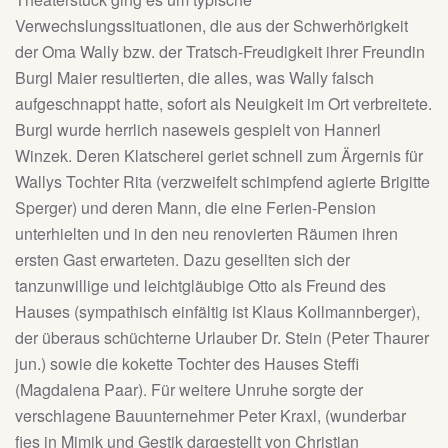
Verwechslungssituationen, die aus der Schwerhörigkeit
der Oma Wally bzw. der Tratsch-Freudigkeit ihrer Freundin
Burgl Maier resultierten, die alles, was Wally falsch
aufgeschnappt hatte, sofort als Neuigkeit im Ort verbreitete.
Burgl wurde herrlich naseweis gespielt von Hannerl
Winzek. Deren Klatscherei geriet schnell zum Ärgernis für
Wallys Tochter Rita (verzweifelt schimpfend agierte Brigitte
Sperger) und deren Mann, die eine Ferien-Pension
unterhielten und in den neu renovierten Räumen ihren
ersten Gast erwarteten. Dazu gesellten sich der
tanzunwillige und leichtgläubige Otto als Freund des
Hauses (sympathisch einfältig ist Klaus Kollmannberger),
der überaus schüchterne Urlauber Dr. Stein (Peter Thaurer
jun.) sowie die kokette Tochter des Hauses Steffi
(Magdalena Paar). Für weitere Unruhe sorgte der
verschlagene Bauunternehmer Peter Kraxl, (wunderbar
fies in Mimik und Gestik dargestellt von Christian