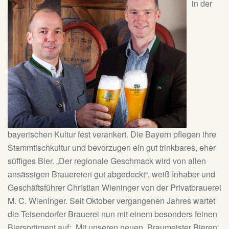
in der
bayerischen Kultur fest verankert. Die Bayern pflegen ihre
Stammtischkultur und bevorzugen ein gut trinkbares, eher
süffiges Bier. „Der regionale Geschmack wird von allen
ansässigen Brauereien gut abgedeckt“, weiß Inhaber und
Geschäftsführer Christian Wieninger von der Privatbrauerei
M. C. Wieninger. Seit Oktober vergangenen Jahres wartet
die Teisendorfer Brauerei nun mit einem besonders feinen
Biersortiment auf: „Mit unseren neuen ‚Braumeister Bieren‘