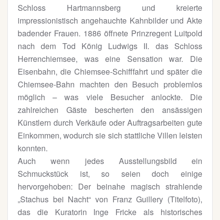
Schloss Hartmannsberg und kreierte
impressionistisch angehauchte Kahnbilder und Akte
badender Frauen. 1886 öffnete Prinzregent Luitpold
nach dem Tod König Ludwigs II. das Schloss
Herrenchiemsee, was eine Sensation war. Die
Eisenbahn, die Chiemsee-Schifffahrt und später die
Chiemsee-Bahn machten den Besuch problemlos
möglich – was viele Besucher anlockte. Die
zahlreichen Gäste bescherten den ansässigen
Künstlern durch Verkäufe oder Auftragsarbeiten gute
Einkommen, wodurch sie sich stattliche Villen leisten
konnten.
Auch wenn jedes Ausstellungsbild ein
Schmuckstück ist, so seien doch einige
hervorgehoben: Der beinahe magisch strahlende
„Stachus bei Nacht“ von Franz Guillery (Titelfoto),
das die Kuratorin Inge Fricke als historisches