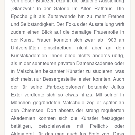
Von dieser Blütezeit erzählt die aktuelle Ausstellung
„Glanzvoll“ in der Galerie im Alten Rathaus. Die
Epoche gilt als Zeitenwende hin zu mehr Freiheit
und Selbständigkeit. Der Fokus der Ausstellung wirft
zudem einen Blick auf die damalige Frauenrolle in
der Kunst. Frauen konnten sich zwar ab 1903 an
Universitäten einschreiben, nicht aber an den
Kunstakademien. Ihnen blieb nichts anderes übrig,
als in der sehr teuren privaten Damenakademie oder
in Malschulen bekannter Künstler zu studieren, was
sich meist nur Bessergestellte leisten konnten. Auch
der für seine „Farbexplosionen“ bekannte Julius
Exter verdiente sich so etwas hinzu. Mit seiner in
München gegründeten Malschule zog er später an
den Chiemsee. Dort abseits der streng regulierten
Akademien konnten sich die Künstler freizügiger
betätigen, beispielsweise mit Freilicht- oder
Aktmalerei, für das man auch ins Freie zog. Dass