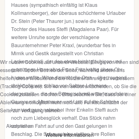
Hauses (sympathisch einfältig ist Klaus
Kollmannberger), der überaus schüchterne Urlauber
Dr. Stein (Peter Thaurer jun.) sowie die kokette
Tochter des Hauses Steffi (Magdalena Paar). Für
weitere Unruhe sorgte der verschlagene
Bauunternehmer Peter Kraxl, (wunderbar fies in
Mimik und Gestik dargestellt von Christian
Lackerschmid), der den etwas leichtgläubigen und
Wir nutzen Cookies auf unserer Website. Einige von ihnen sind
gutmütigen Hans alias Franz Fritz kräftig übers Ohr
essenziell für den Betrieb der Seite, während andere uns
hauen wollte. Wäre da nicht die Oma – überzeugend
helfen, diese Website und die Nutzererfahrung zu verbessern
dickköpfig wie schlau von Sabine Löhmann
(Tracking Cookies). Sie können selbst entscheiden, ob Sie die
dargestellt –, die den Betrug schnell witterte und dem
Cookies zulassen möchten. Bitte beachten Sie, dass bei einer
Gauner mit „Misstrauen und List“ auf die Schliche
Ablehnung womöglich nicht mehr alle Funktionalitäten der
kam und ganz nebenbei ihrer Enkelin Steffi auch
Seite zur Verfügung stehen.
noch zum Liebesglück verhalf. Das Stück nahm
schnell an Fahrt auf und den Gast gelungen in
Akzeptieren
Beschlag. Die Schauspieler stellten ihre Rollen
Weitere Informationen