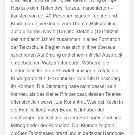
Hop aus dem Reich des Tanzes, marschierten –
flankiert von der 40 Personen starken Teenie- und
Kindergarde, verkleidet zum Thema „Hokuspokus“ –
auf die Bühne. Kevin (12) und Stefanie (12) tanzen
seit rund acht Jahren zusammen in einer Formation
der Tanzschule Ziegler, was sich in ihrer überaus
synchronen Aufführung und einem mit viel Ausdruck
dargebotenen Walzer offenbarte. Während die
beiden sich für ihren Showteil umzogen, zeigte die
Kindergarde zur „Hexenmusik“ von Bibi Blocksberg
ihr Können. Die Stimmung hätte nicht besser sein
können, als das kleine Prinzenpaar, dessen Talente
offensichtlich waren, zur Kür antrat. Was bei Kevin in
der Familie liegt. Vater Bernd ist Inhaber der
ansässigen Tanzschule, zudem Ehrenpräsident und
Mitbegründer der Prienarria. Die Kleinen zeigten
größtes Tanztheater, grazil und in perfekter Harmonie