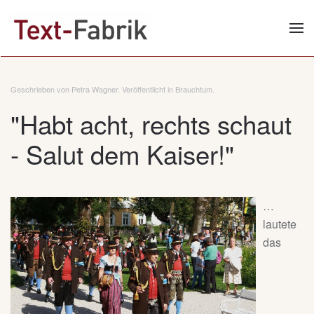
Zum Hauptinhalt springen
Geschrieben von Petra Wagner. Veröffentlicht in
Brauchtum
.
"Habt acht, rechts schaut
- Salut dem Kaiser!"
…
lautete
das