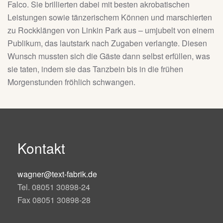
Falco. Sie brillierten dabei mit besten akrobatischen
Leistungen sowie tänzerischem Können und marschierten
zu Rockklängen von Linkin Park aus – umjubelt von einem
Publikum, das lautstark nach Zugaben verlangte. Diesen
Wunsch mussten sich die Gäste dann selbst erfüllen, was
sie taten, indem sie das Tanzbein bis in die frühen
Morgenstunden fröhlich schwangen.
Kontakt
wagner@text-fabrik.de
Tel. 08051 30898-24
Fax 08051 30898-28