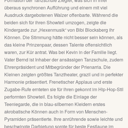
Formation der Tanzschule Ziegler, was sich in ihrer
überaus synchronen Aufführung und einem mit viel
Ausdruck dargebotenen Walzer offenbarte. Während die
beiden sich für ihren Showteil umzogen, zeigte die
Kindergarde zur „Hexenmusik“ von Bibi Blocksberg ihr
Können. Die Stimmung hätte nicht besser sein können, als
das kleine Prinzenpaar, dessen Talente offensichtlich
waren, zur Kür antrat. Was bei Kevin in der Familie liegt.
Vater Bernd ist Inhaber der ansässigen Tanzschule, zudem
Ehrenpräsident und Mitbegründer der Prienarria. Die
Kleinen zeigten größtes Tanztheater, grazil und in perfekter
Harmonie präsentiert. Frenetischer Applaus und erste
Zugabe-Rufe ernteten sie für ihren gekonnt im Hip-Hop-Stil
performten Showteil. Es folgte die Einlage der
Teeniegarde, die in blau-silbernen Kleidern erstes
akrobatische Können auch in Form von Menschen-
Pyramiden präsentierte. Ihre anrührende sowie leichte und
beschwingte Darbietung sorgte für beste Festlaune im