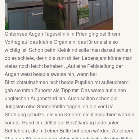
Chiemsee Augen Tagesklinik in Prien ging bei ihrem
Vortrag auf das kleine Organ ein, das für uns alle so
wichtig ist. Schon beim Kleinkind solle man darauf achten,
ob es schiele, denn bis zum dritten Lebensjahr könne man
vieles noch leicht beheben. „Auf eine Fehlstellung der
Augen weist beispielsweise hin, wenn bei
Blitzlichtaufnahmen nicht beide Pupillen rot aufleuchten“,
gab sie ihren Zuhörer als Tipp mit. Das weise auf einen
ungleichen Augenstand hin. Auch sollten schon die
Jüngsten eine Sonnenbrille tragen, da die vor UV-
Strahlung schütze, die von Kindern nicht absorbiert werden
könnte. Rund ein Drittel der Bevölkerung leide unter
Sehfehlern, die mit einer Brille behoben würden. Ab einem
Alter von 50 Jahren bräuchten wir praktisch alle eine Brille.