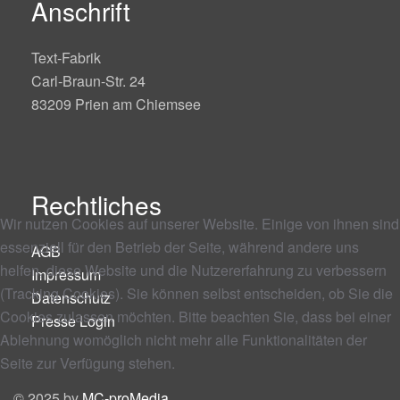
Anschrift
Text-Fabrik
Carl-Braun-Str. 24
83209 Prien am Chiemsee
Rechtliches
Wir nutzen Cookies auf unserer Website. Einige von ihnen sind
essenziell für den Betrieb der Seite, während andere uns
AGB
helfen, diese Website und die Nutzererfahrung zu verbessern
Impressum
(Tracking Cookies). Sie können selbst entscheiden, ob Sie die
Datenschutz
Cookies zulassen möchten. Bitte beachten Sie, dass bei einer
Presse Login
Ablehnung womöglich nicht mehr alle Funktionalitäten der
Seite zur Verfügung stehen.
© 2025 by
MC-proMedia