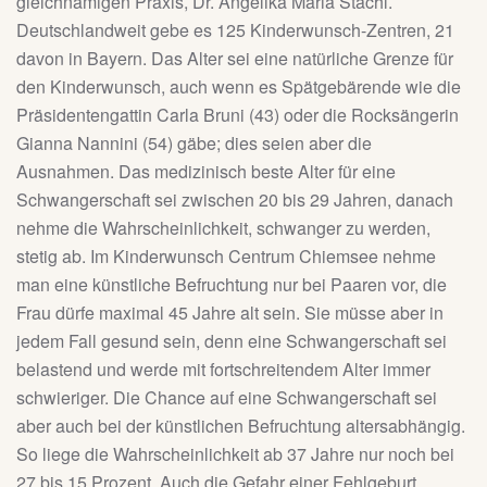
gleichnamigen Praxis, Dr. Angelika Maria Stachl.
Deutschlandweit gebe es 125 Kinderwunsch-Zentren, 21
davon in Bayern. Das Alter sei eine natürliche Grenze für
den Kinderwunsch, auch wenn es Spätgebärende wie die
Präsidentengattin Carla Bruni (43) oder die Rocksängerin
Gianna Nannini (54) gäbe; dies seien aber die
Ausnahmen. Das medizinisch beste Alter für eine
Schwangerschaft sei zwischen 20 bis 29 Jahren, danach
nehme die Wahrscheinlichkeit, schwanger zu werden,
stetig ab. Im Kinderwunsch Centrum Chiemsee nehme
man eine künstliche Befruchtung nur bei Paaren vor, die
Frau dürfe maximal 45 Jahre alt sein. Sie müsse aber in
jedem Fall gesund sein, denn eine Schwangerschaft sei
belastend und werde mit fortschreitendem Alter immer
schwieriger. Die Chance auf eine Schwangerschaft sei
aber auch bei der künstlichen Befruchtung altersabhängig.
So liege die Wahrscheinlichkeit ab 37 Jahre nur noch bei
27 bis 15 Prozent. Auch die Gefahr einer Fehlgeburt