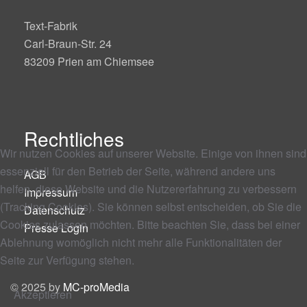
Text-Fabrik
Carl-Braun-Str. 24
83209 Prien am Chiemsee
Rechtliches
Wir nutzen Cookies auf unserer Website. Einige von ihnen sind
essenziell für den Betrieb der Seite, während andere uns
AGB
helfen, diese Website und die Nutzererfahrung zu verbessern
Impressum
(Tracking Cookies). Sie können selbst entscheiden, ob Sie die
Datenschutz
Cookies zulassen möchten. Bitte beachten Sie, dass bei einer
Presse Login
Ablehnung womöglich nicht mehr alle Funktionalitäten der
Seite zur Verfügung stehen.
© 2025 by
MC-proMedia
Akzeptieren