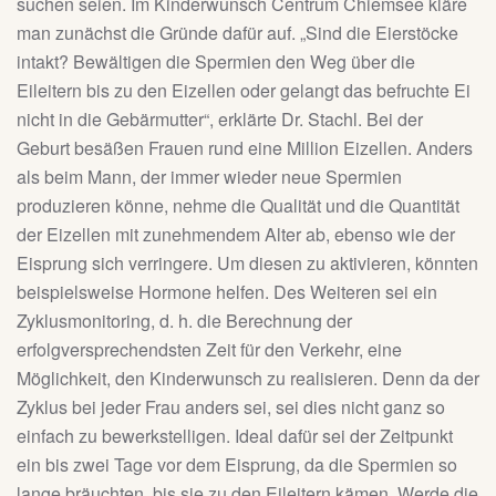
suchen seien. Im Kinderwunsch Centrum Chiemsee kläre
man zunächst die Gründe dafür auf. „Sind die Eierstöcke
intakt? Bewältigen die Spermien den Weg über die
Eileitern bis zu den Eizellen oder gelangt das befruchte Ei
nicht in die Gebärmutter“, erklärte Dr. Stachl. Bei der
Geburt besäßen Frauen rund eine Million Eizellen. Anders
als beim Mann, der immer wieder neue Spermien
produzieren könne, nehme die Qualität und die Quantität
der Eizellen mit zunehmendem Alter ab, ebenso wie der
Eisprung sich verringere. Um diesen zu aktivieren, könnten
beispielsweise Hormone helfen. Des Weiteren sei ein
Zyklusmonitoring, d. h. die Berechnung der
erfolgversprechendsten Zeit für den Verkehr, eine
Möglichkeit, den Kinderwunsch zu realisieren. Denn da der
Zyklus bei jeder Frau anders sei, sei dies nicht ganz so
einfach zu bewerkstelligen. Ideal dafür sei der Zeitpunkt
ein bis zwei Tage vor dem Eisprung, da die Spermien so
lange bräuchten, bis sie zu den Eileitern kämen. Werde die