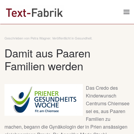
Zum Hauptinhalt springen
Geschrieben von Petra Wagner. Veröffentlicht in
Gesundheit
.
Damit aus Paaren
Familien werden
Das Credo des
Kinderwunsch
Centrums Chiemsee
sei es, aus Paaren
Familien zu
machen, begann die Gynäkologin der in Prien ansässigen