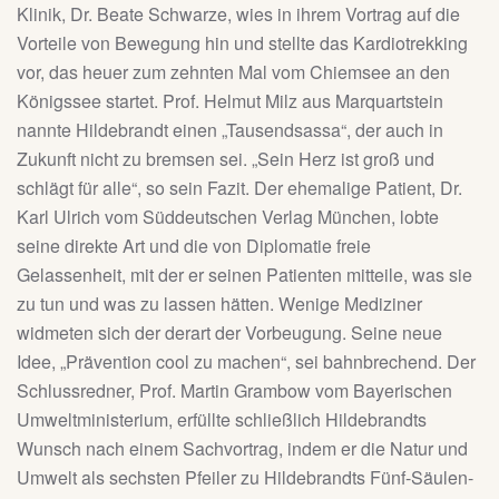
Klinik, Dr. Beate Schwarze, wies in ihrem Vortrag auf die
Vorteile von Bewegung hin und stellte das Kardiotrekking
vor, das heuer zum zehnten Mal vom Chiemsee an den
Königssee startet. Prof. Helmut Milz aus Marquartstein
nannte Hildebrandt einen „Tausendsassa“, der auch in
Zukunft nicht zu bremsen sei. „Sein Herz ist groß und
schlägt für alle“, so sein Fazit. Der ehemalige Patient, Dr.
Karl Ulrich vom Süddeutschen Verlag München, lobte
seine direkte Art und die von Diplomatie freie
Gelassenheit, mit der er seinen Patienten mitteile, was sie
zu tun und was zu lassen hätten. Wenige Mediziner
widmeten sich der derart der Vorbeugung. Seine neue
Idee, „Prävention cool zu machen“, sei bahnbrechend. Der
Schlussredner, Prof. Martin Grambow vom Bayerischen
Umweltministerium, erfüllte schließlich Hildebrandts
Wunsch nach einem Sachvortrag, indem er die Natur und
Umwelt als sechsten Pfeiler zu Hildebrandts Fünf-Säulen-