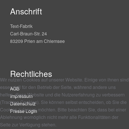
Anschrift
Text-Fabrik
Carl-Braun-Str. 24
83209 Prien am Chiemsee
Rechtliches
Wir nutzen Cookies auf unserer Website. Einige von ihnen sind
essenziell für den Betrieb der Seite, während andere uns
AGB
helfen, diese Website und die Nutzererfahrung zu verbessern
Impressum
(Tracking Cookies). Sie können selbst entscheiden, ob Sie die
Datenschutz
Cookies zulassen möchten. Bitte beachten Sie, dass bei einer
Presse Login
Ablehnung womöglich nicht mehr alle Funktionalitäten der
Seite zur Verfügung stehen.