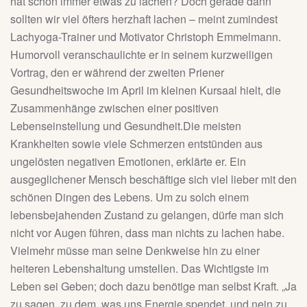
hat schon immer etwas zu lachen? Doch gerade dann
sollten wir viel öfters herzhaft lachen – meint zumindest
Lachyoga-Trainer und Motivator Christoph Emmelmann.
Humorvoll veranschaulichte er in seinem kurzweiligen
Vortrag, den er während der zweiten Priener
Gesundheitswoche im April im kleinen Kursaal hielt, die
Zusammenhänge zwischen einer positiven
Lebenseinstellung und Gesundheit.Die meisten
Krankheiten sowie viele Schmerzen entstünden aus
ungelösten negativen Emotionen, erklärte er. Ein
ausgeglichener Mensch beschäftige sich viel lieber mit den
schönen Dingen des Lebens. Um zu solch einem
lebensbejahenden Zustand zu gelangen, dürfe man sich
nicht vor Augen führen, dass man nichts zu lachen habe.
Vielmehr müsse man seine Denkweise hin zu einer
heiteren Lebenshaltung umstellen. Das Wichtigste im
Leben sei Geben; doch dazu benötige man selbst Kraft. „Ja
zu sagen, zu dem, was uns Energie spendet, und nein zu