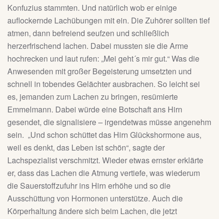
Konfuzius stammten. Und natürlich wob er einige
auflockernde Lachübungen mit ein. Die Zuhörer sollten tief
atmen, dann befreiend seufzen und schließlich
herzerfrischend lachen. Dabei mussten sie die Arme
hochrecken und laut rufen: „Mei geht´s mir gut.“ Was die
Anwesenden mit großer Begeisterung umsetzten und
schnell in tobendes Gelächter ausbrachen. So leicht sei
es, jemanden zum Lachen zu bringen, resümierte
Emmelmann. Dabei würde eine Botschaft ans Hirn
gesendet, die signalisiere – irgendetwas müsse angenehm
sein. „Und schon schüttet das Hirn Glückshormone aus,
weil es denkt, das Leben ist schön“, sagte der
Lachspezialist verschmitzt. Wieder etwas ernster erklärte
er, dass das Lachen die Atmung vertiefe, was wiederum
die Sauerstoffzufuhr ins Hirn erhöhe und so die
Ausschüttung von Hormonen unterstütze. Auch die
Körperhaltung ändere sich beim Lachen, die jetzt