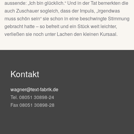
aussende: „Ich bin glücklich.“ Und in der Tat bemerkten die
auch Zuschauer sogleich, dass der Impuls, „irgendwas
muss schön sein“ sie schon in eine beschwingte Stimmung
gebracht hatte – so befreit und ein Stück weit leichter,
verließen sie noch unter Lachen den kleinen Kursaal.
Kontakt
wagner@text-fabrik.de
Tel. 08051 30898-24
Fax 08051 30898-28