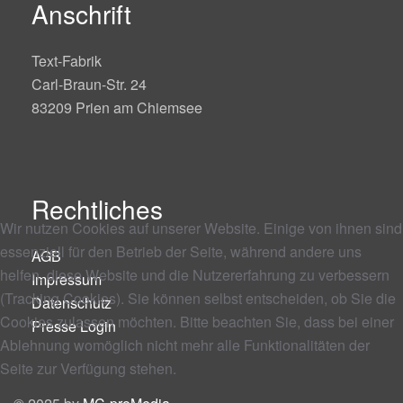
Anschrift
Text-Fabrik
Carl-Braun-Str. 24
83209 Prien am Chiemsee
Rechtliches
Wir nutzen Cookies auf unserer Website. Einige von ihnen sind
essenziell für den Betrieb der Seite, während andere uns
AGB
helfen, diese Website und die Nutzererfahrung zu verbessern
Impressum
(Tracking Cookies). Sie können selbst entscheiden, ob Sie die
Datenschutz
Cookies zulassen möchten. Bitte beachten Sie, dass bei einer
Presse Login
Ablehnung womöglich nicht mehr alle Funktionalitäten der
Seite zur Verfügung stehen.