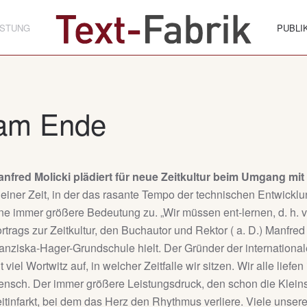
ISTUNG
PUBLI
- am Ende
nfred Molicki plädiert für neue Zeitkultur beim Umgang mit
 einer Zeit, in der das rasante Tempo der technischen Entwick
ne immer größere Bedeutung zu. „Wir müssen ent-lernen, d. h. v
rtrags zur Zeitkultur, den Buchautor und Rektor ( a. D.) Manfred
anziska-Hager-Grundschule hielt. Der Gründer der internationale
t viel Wortwitz auf, in welcher Zeitfalle wir sitzen. Wir alle lie
nsch. Der immer größere Leistungsdruck, den schon die Kleinst
itinfarkt, bei dem das Herz den Rhythmus verliere. Viele unser