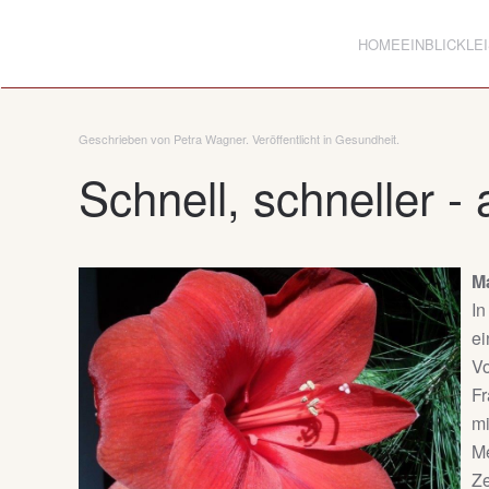
HOME
EINBLICK
LE
Zum Hauptinhalt springen
Geschrieben von Petra Wagner. Veröffentlicht in
Gesundheit
.
Schnell, schneller 
Ma
In
ei
Vo
Fr
mi
Me
Ze