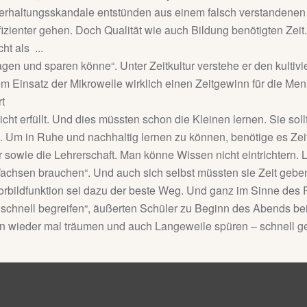
erhaltungsskandale entstünden aus einem falsch verstandenen
fizienter gehen. Doch Qualität wie auch Bildung benötigten Zei
cht als ...
agen und sparen könne“. Unter Zeitkultur verstehe er den kultivie
m Einsatz der Mikrowelle wirklich einen Zeitgewinn für die Men
t
nicht erfüllt. Und dies müssten schon die Kleinen lernen. Sie s
Um in Ruhe und nachhaltig lernen zu können, benötige es Zeit.
r sowie die Lehrerschaft. Man könne Wissen nicht eintrichtern. Le
achsen brauchen“. Und auch sich selbst müssten sie Zeit geben
Vorbildfunktion sei dazu der beste Weg. Und ganz im Sinne de
 schnell begreifen“, äußerten Schüler zu Beginn des Abends bei
len wieder mal träumen und auch Langeweile spüren – schnell ge