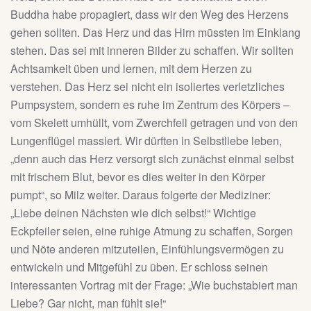
Buddha habe propagiert, dass wir den Weg des Herzens
gehen sollten. Das Herz und das Hirn müssten im Einklang
stehen. Das sei mit inneren Bilder zu schaffen. Wir sollten
Achtsamkeit üben und lernen, mit dem Herzen zu
verstehen. Das Herz sei nicht ein isoliertes verletzliches
Pumpsystem, sondern es ruhe im Zentrum des Körpers –
vom Skelett umhüllt, vom Zwerchfell getragen und von den
Lungenflügel massiert. Wir dürften in Selbstliebe leben,
„denn auch das Herz versorgt sich zunächst einmal selbst
mit frischem Blut, bevor es dies weiter in den Körper
pumpt“, so Milz weiter. Daraus folgerte der Mediziner:
„Liebe deinen Nächsten wie dich selbst!“ Wichtige
Eckpfeiler seien, eine ruhige Atmung zu schaffen, Sorgen
und Nöte anderen mitzuteilen, Einfühlungsvermögen zu
entwickeln und Mitgefühl zu üben. Er schloss seinen
interessanten Vortrag mit der Frage: „Wie buchstabiert man
Liebe? Gar nicht, man fühlt sie!“