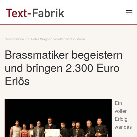
Zum Hauptinhalt springen
Geschrieben von Petra Wagner. Veröffentlicht in
Musik
.
Brassmatiker begeistern
und bringen 2.300 Euro
Erlös
Ein
voller
Erfolg
war das