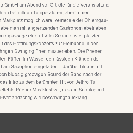
ing GmbH am Abend vor Ort, die für die Veranstaltung
schten bei milden Temperaturen, aber immer
Markplatz möglich wäre, verriet sie der Chiemgau-
ien habe man mit angrenzenden Gastronomiebetrieben
monpassage einen TV im Schaufenster platziert.
 des Eröffnungskonzerts zur Freibühne in den
hrigen Swinging Prien mitzuerleben. Die Priener
kten Füßen im Wasser den lässigen Klängen der
nd am Saxophon eingeladen – darüber hinaus mit
 den bluesig-groovigen Sound der Band nach der
das Intro zu dem berühmten Hit von Jethro Tull
liebte Priener Musikfestival, das am Sonntag mit
ive“ andächtig wie beschwingt ausklang.