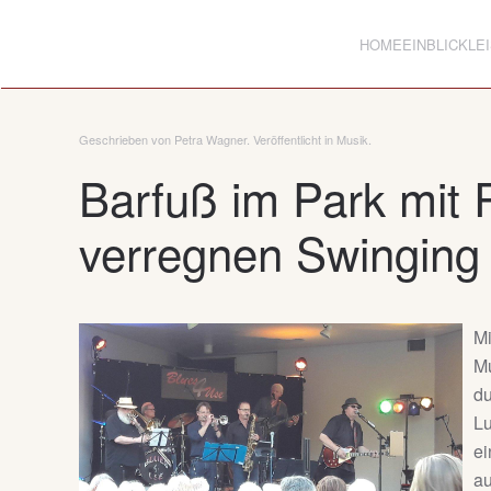
HOME
EINBLICK
LE
Zum Hauptinhalt springen
Geschrieben von Petra Wagner. Veröffentlicht in
Musik
.
Barfuß im Park mit 
verregnen Swinging
Mi
Mu
du
Lu
ei
au