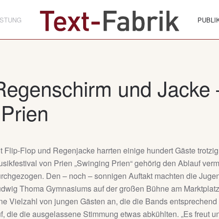
ISTUNG
PUBLI
Regenschirm und Jacke 
 Prien
t Flip-Flop und Regenjacke harrten einige hundert Gäste trotzi
sikfestival von Prien „Swinging Prien“ gehörig den Ablauf v
rchgezogen. Den – noch – sonnigen Auftakt machten die Jug
dwig Thoma Gymnasiums auf der großen Bühne am Marktplatz, d
ne Vielzahl von jungen Gästen an, die die Bands entsprechend
f, die die ausgelassene Stimmung etwas abkühlten. „Es freut un