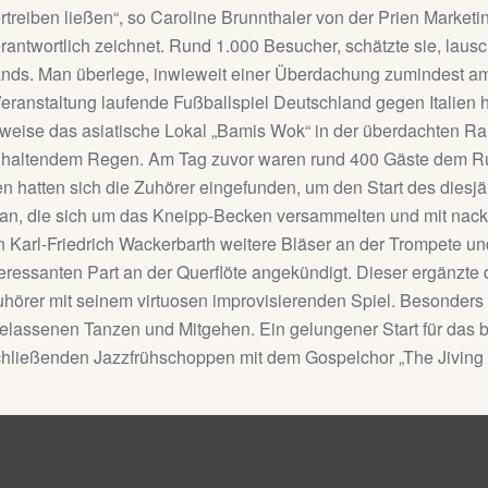
rtreiben ließen“, so Caroline Brunnthaler von der Prien Market
rantwortlich zeichnet. Rund 1.000 Besucher, schätzte sie, lau
nds. Man überlege, inwieweit einer Überdachung zumindest am 
zur Veranstaltung laufende Fußballspiel Deutschland gegen Ital
weise das asiatische Lokal „Bamis Wok“ in der überdachten Ra
anhaltendem Regen. Am Tag zuvor waren rund 400 Gäste dem Ruf
n hatten sich die Zuhörer eingefunden, um den Start des diesjä
 an, die sich um das Kneipp-Becken versammelten und mit nac
 Karl-Friedrich Wackerbarth weitere Bläser an der Trompete u
eressanten Part an der Querflöte angekündigt. Dieser ergänzte
uhörer mit seinem virtuosen improvisierenden Spiel. Besonders 
lassenen Tanzen und Mitgehen. Ein gelungener Start für das be
ließenden Jazzfrühschoppen mit dem Gospelchor „The Jiving F