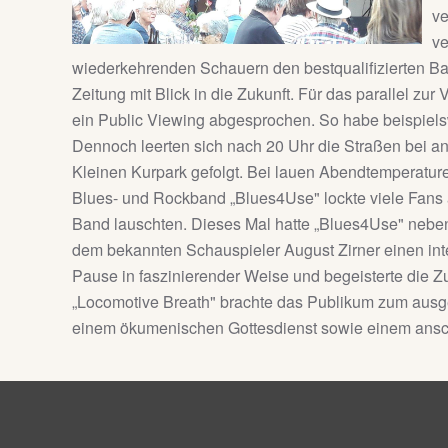
ve
ve
wiederkehrenden Schauern den bestqualifizierten Ba
Zeitung mit Blick in die Zukunft. Für das parallel 
ein Public Viewing abgesprochen. So habe beispiels
Dennoch leerten sich nach 20 Uhr die Straßen bei 
Kleinen Kurpark gefolgt. Bei lauen Abendtemperature
Blues- und Rockband „Blues4Use" lockte viele Fans
Band lauschten. Dieses Mal hatte „Blues4Use" neben
dem bekannten Schauspieler August Zirner einen int
Pause in faszinierender Weise und begeisterte die Z
„Locomotive Breath" brachte das Publikum zum ausge
einem ökumenischen Gottesdienst sowie einem ansch