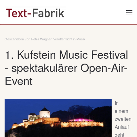
Zum Hauptinhalt springen
Geschrieben von Petra Wagner. Veröffentlicht in
Musik
.
1. Kufstein Music Festival
- spektakulärer Open-Air-
Event
In
einem
zweiten
Anlauf
geht