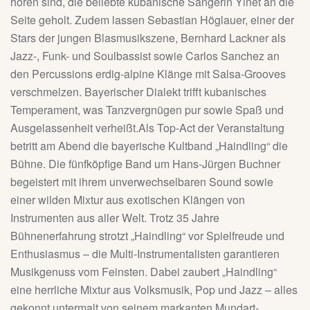
hören sind, die beliebte kubanische Sängerin Yinet an die
Seite geholt. Zudem lassen Sebastian Höglauer, einer der
Stars der jungen Blasmusikszene, Bernhard Lackner als
Jazz-, Funk- und Soulbassist sowie Carlos Sanchez an
den Percussions erdig-alpine Klänge mit Salsa-Grooves
verschmelzen. Bayerischer Dialekt trifft kubanisches
Temperament, was Tanzvergnügen pur sowie Spaß und
Ausgelassenheit verheißt.Als Top-Act der Veranstaltung
betritt am Abend die bayerische Kultband „Haindling“ die
Bühne. Die fünfköpfige Band um Hans-Jürgen Buchner
begeistert mit ihrem unverwechselbaren Sound sowie
einer wilden Mixtur aus exotischen Klängen von
Instrumenten aus aller Welt. Trotz 35 Jahre
Bühnenerfahrung strotzt „Haindling“ vor Spielfreude und
Enthusiasmus – die Multi-Instrumentalisten garantieren
Musikgenuss vom Feinsten. Dabei zaubert „Haindling“
eine herrliche Mixtur aus Volksmusik, Pop und Jazz – alles
gekonnt untermalt von seinem markanten Mundart-