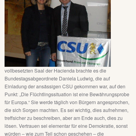
vollbesetzten Saal der Hacienda brachte es die
Bundestagsabgeordnete Daniela Ludwig, die auf
Einladung der ansässigen CSU gekommen war, auf den
Punkt: „Die Flüchtlingssituation ist eine Bewährungsprobe
für Europa.“ Sie werde täglich von Bürgern angesprochen,
die sich Sorgen machten. Es sei wichtig, dies aufnehmen,
treffsicher zu beschreiben, aber am Ende auch, dies zu
lösen. Vertrauen sei elementar für eine Demokratie, sonst
würden – wie zum Teil schon geschehen – die