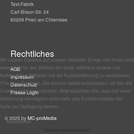
Text-Fabrik
Carl-Braun-Str. 24
83209 Prien am Chiemsee
Rechtliches
Wir nutzen Cookies auf unserer Website. Einige von ihnen sind
essenziell für den Betrieb der Seite, während andere uns
AGB
helfen, diese Website und die Nutzererfahrung zu verbessern
Impressum
(Tracking Cookies). Sie können selbst entscheiden, ob Sie die
Datenschutz
Cookies zulassen möchten. Bitte beachten Sie, dass bei einer
Presse Login
Ablehnung womöglich nicht mehr alle Funktionalitäten der
Seite zur Verfügung stehen.
© 2025 by
MC-proMedia
Akzeptieren
Weitere Informationen