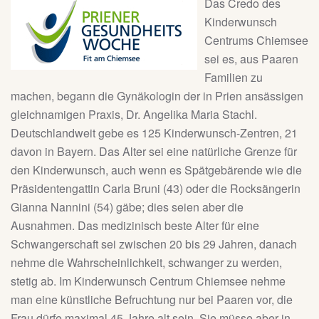
Das Credo des
Kinderwunsch
Centrums Chiemsee
sei es, aus Paaren
Familien zu
machen, begann die Gynäkologin der in Prien ansässigen
gleichnamigen Praxis, Dr. Angelika Maria Stachl.
Deutschlandweit gebe es 125 Kinderwunsch-Zentren, 21
davon in Bayern. Das Alter sei eine natürliche Grenze für
den Kinderwunsch, auch wenn es Spätgebärende wie die
Präsidentengattin Carla Bruni (43) oder die Rocksängerin
Gianna Nannini (54) gäbe; dies seien aber die
Ausnahmen. Das medizinisch beste Alter für eine
Schwangerschaft sei zwischen 20 bis 29 Jahren, danach
nehme die Wahrscheinlichkeit, schwanger zu werden,
stetig ab. Im Kinderwunsch Centrum Chiemsee nehme
man eine künstliche Befruchtung nur bei Paaren vor, die
Frau dürfe maximal 45 Jahre alt sein. Sie müsse aber in